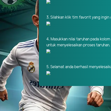
3. Silahkan klik tim favorit yang ingin 
4. Masukkan nilai taruhan pada kolom
untuk menyelesaikan proses taruhan.
5. Selamat anda berhasil menyelesaik