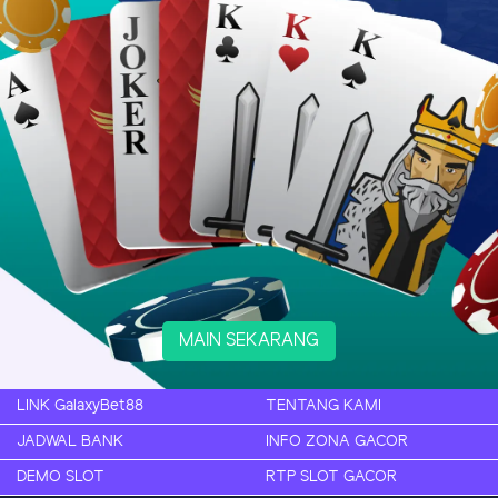
MAIN SEKARANG
LINK GalaxyBet88
TENTANG KAMI
JADWAL BANK
INFO ZONA GACOR
DEMO SLOT
RTP SLOT GACOR