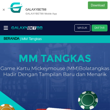
Download
×
GALAXYBET88
GALAXYBET88 Mobile App
MASUK
DAFTAR
BERANDA
MM Tangkas